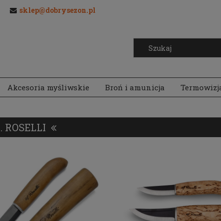
sklep@dobrysezon.pl
Akcesoria myśliwskie
Broń i amunicja
Termowizj
. ROSELLI