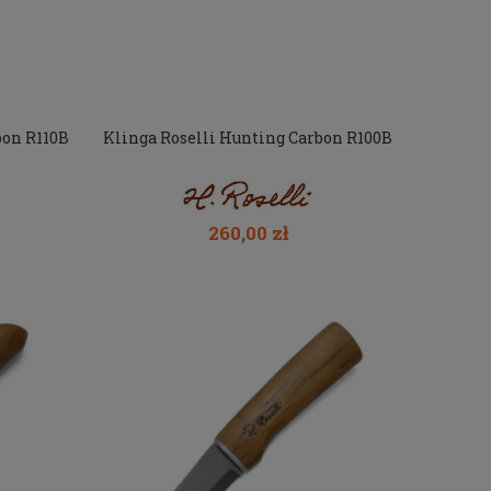
Cena regularna:
419,99 zł
Cena regular
Najniższa cena:
419,99 zł
Najniższa ce
bon R110B
Klinga Roselli Hunting Carbon R100B
260,00 zł