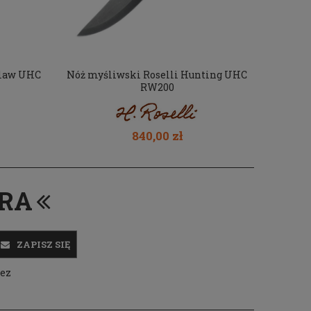
claw UHC
Nóż myśliwski Roselli Hunting UHC
RW200
840,00 zł
ERA
ZAPISZ SIĘ
zez