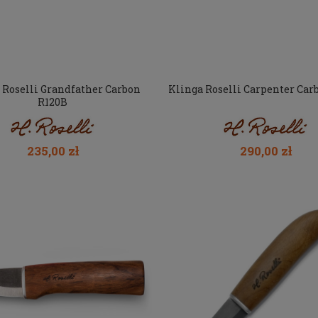
na regularna:
351,00 zł
Cena regularna:
259,00 zł
jniższa cena:
351,00 zł
Najniższa cena:
259,00 zł
 Roselli Grandfather Carbon
Klinga Roselli Carpenter Car
R120B
235,00 zł
290,00 zł