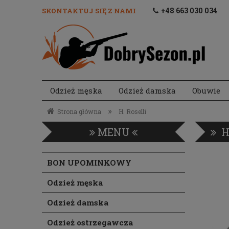
+48 663 030 034
SKONTAKTUJ SIĘ Z NAMI
Odzież męska
Odzież damska
Obuwie
Akcesoria strzeleckie
»
Strona główna
H. Roselli
MENU
H
BON UPOMINKOWY
Odzież męska
Odzież damska
Odzież ostrzegawcza