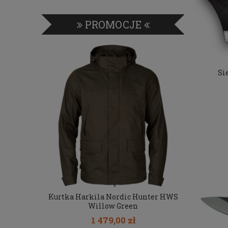
PROMOCJE
Si
ton 8320
Kurtka Harkila Nordic Hunter HWS
Damska kur
n
Willow Green
La
1 479,00 zł