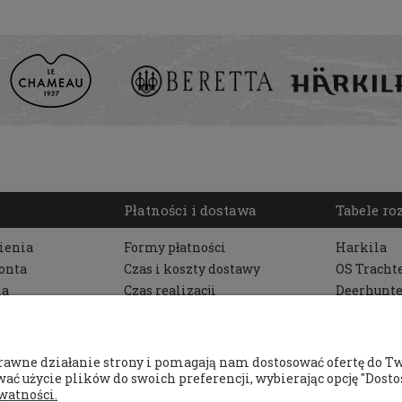
Płatności i dostawa
Tabele r
ienia
Formy płatności
Harkila
onta
Czas i koszty dostawy
OS Tracht
ia
Czas realizacji
Deerhunte
zamówienia
Pinewood
Beretta
Seeland
rawne działanie strony i pomagają nam dostosować ofertę do T
Getawey
ać użycie plików do swoich preferencji, wybierając opcję "Dostos
watności.
Le Chame