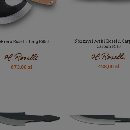
Nóż myśliwski Roselli Car
ekiera Roselli long R850
Carbon R110
428,00 zł
673,00 zł
tka termiczna Deerhunter
Damska bluza Seeland Emily Da
dy Pine 5027 Black
Brown
296,00 zł
220,00 zł