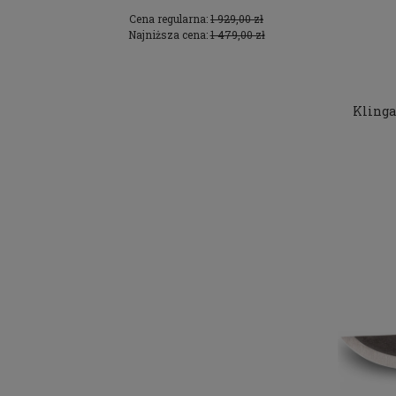
 zł
Cena regularna:
1 929,00 zł
Ce
 zł
Najniższa cena:
1 479,00 zł
Na
Klinga