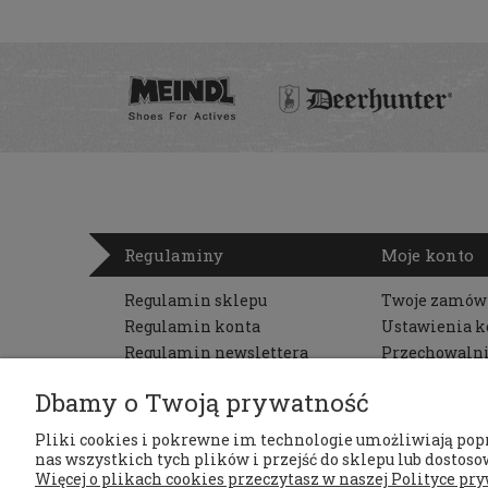
Regulaminy
Moje konto
Regulamin sklepu
Twoje zamów
Regulamin konta
Ustawienia k
Regulamin newslettera
Przechowaln
Zwroty i reklamacje
Dbamy o Twoją prywatność
Polityka prywatności
RODO
Pliki cookies i pokrewne im technologie umożliwiają pop
nas wszystkich tych plików i przejść do sklepu lub dostosow
Więcej o plikach cookies przeczytasz w naszej Polityce pry