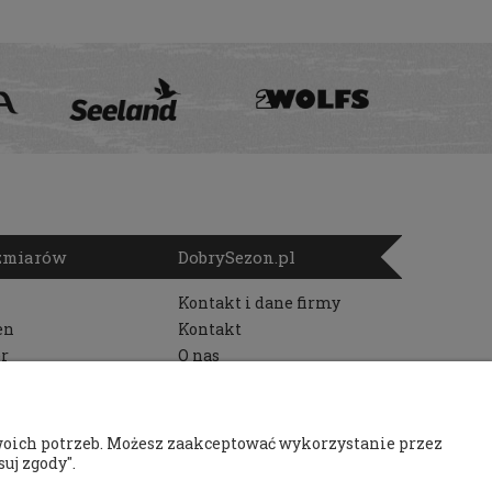
ozmiarów
DobrySezon.pl
Kontakt i dane firmy
en
Kontakt
r
O nas
woich potrzeb. Możesz zaakceptować wykorzystanie przez
uj zgody".
au