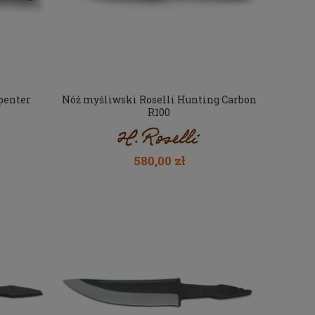
penter
Nóż myśliwski Roselli Hunting Carbon
R100
580,00 zł
rk
Damska kurtka myśliwska Deerhunter
Damski polar 
Roja Softshell 5692 Orange
Insulated 5483
290,00 zł
281,