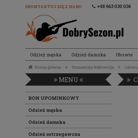
+48 663 030 034
SKONTAKTUJ SIĘ Z NAMI
Odzież męska
Odzież damska
Obuwie
Akcesoria strzeleckie
»
»
Strona główna
Termowizja Noktowizja
Celown
MENU
C
BON UPOMINKOWY
Odzież męska
Odzież damska
Odzież ostrzegawcza