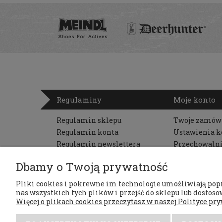
Regulaminy
Moje konto
Regulamin sklepu
Twoje zamów
Regulamin konta
Ustawienia k
Regulamin newslettera
Przechowaln
Zwroty i reklamacje
Dbamy o Twoją prywatność
Polityka prywatności
RODO
Pliki cookies i pokrewne im technologie umożliwiają pop
nas wszystkich tych plików i przejść do sklepu lub dostosow
Więcej o plikach cookies przeczytasz w naszej Polityce pry