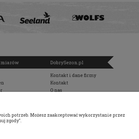
ozmiarów
DobrySezon.pl
Kontakt i dane firmy
en
Kontakt
r
O nas
woich potrzeb. Możesz zaakceptować wykorzystanie przez
uj zgody".
au