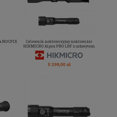
na NOCPIX
Celownik noktowizyjny noktowizor
HIKMICRO Alpex PRO LRF z uchwytem
pod IR + iluminator laserowy X-hog
Pro v2 940/850 nm
5 299,00 zł