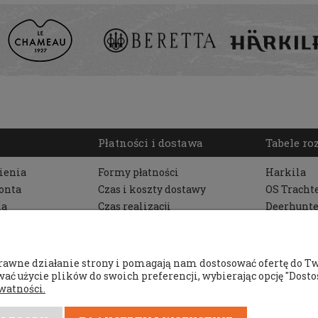
Płatności i dostawa
Tabele r
ienia
Formy płatności
Harkila
onta
Czas i koszty dostawy
OS Tracht
ia
Czas realizacji
Deerhunte
zamówienia
Pinewood
Beretta
Seeland
rawne działanie strony i pomagają nam dostosować ofertę do T
Getawey
ać użycie plików do swoich preferencji, wybierając opcję "Dostos
watności.
Le Chame
Meindl