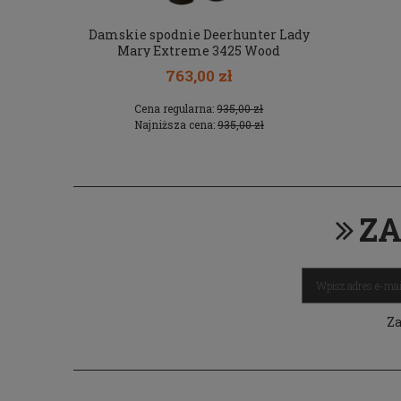
 Light 3580
Damskie spodnie Deerhunter Lady
Czapka H
e
Mary Extreme 3425 Wood
763,00 zł
 zł
Cena regularna:
935,00 zł
Cen
 zł
Najniższa cena:
935,00 zł
Na
ZA
Za