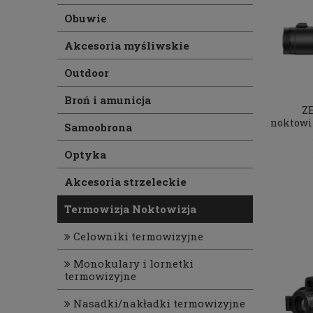
Obuwie
Akcesoria myśliwskie
Outdoor
Broń i amunicja
Z
noktowi
Samoobrona
Optyka
Akcesoria strzeleckie
Termowizja Noktowizja
Celowniki termowizyjne
Monokulary i lornetki
termowizyjne
Nasadki/nakładki termowizyjne