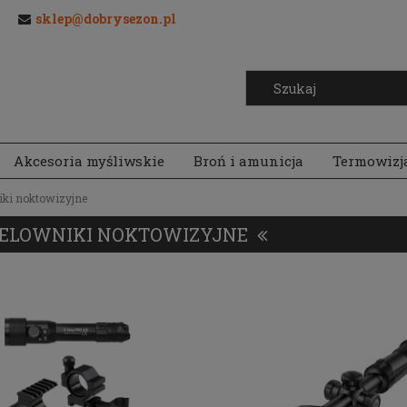
sklep@dobrysezon.pl
Akcesoria myśliwskie
Broń i amunicja
Termowizj
iki noktowizyjne
ELOWNIKI NOKTOWIZYJNE