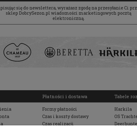
pisując się do newslettera, wyrażasz zgodę na przesyłanie Ci pr
sklep DobrySezon.pl wiadomości marketingowych pocztą
elektroniczną.
Płatności i dostawa
Tabele r
ienia
Formy płatności
Harkila
onta
Czas i koszty dostawy
OS Tracht
ia
Czas realizacji
Deerhunte
zamówienia
Pinewood