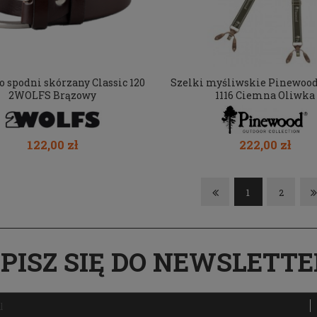
o spodni skórzany Classic 120
Szelki myśliwskie Pinewood 
2WOLFS Brązowy
1116 Ciemna Oliwka
122,00 zł
222,00 zł
1
2
PISZ SIĘ DO NEWSLETT