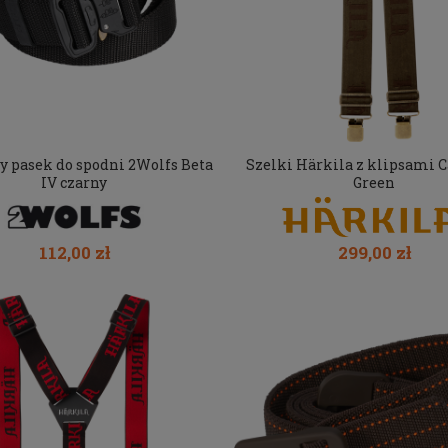
y pasek do spodni 2Wolfs Beta
Szelki Härkila z klipsami C
IV czarny
Green
112,00 zł
299,00 zł