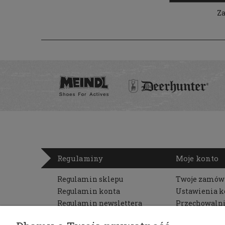
Za
Regulaminy
Moje konto
Regulamin sklepu
Twoje zamów
Regulamin konta
Ustawienia k
Regulamin newslettera
Przechowaln
Zwroty i reklamacje