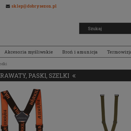
sklep@dobrysezon.pl
Akcesoria myśliwskie
Broń i amunicja
Termowizj
zelki
RAWATY, PASKI, SZELKI