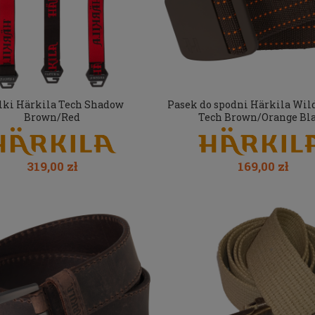
lki Härkila Tech Shadow
Pasek do spodni Härkila Wil
Brown/Red
Tech Brown/Orange Bl
319,00 zł
169,00 zł
liwskie Harkila Atammik
Damska koszula myśliwska Taur
GTX Dark Brown
Diana 033 Biała
1 069,00 zł
197,00 zł
a regularna:
1 289,00 zł
Cena regularna:
252,00 zł
niższa cena:
1 289,00 zł
Najniższa cena:
252,00 zł