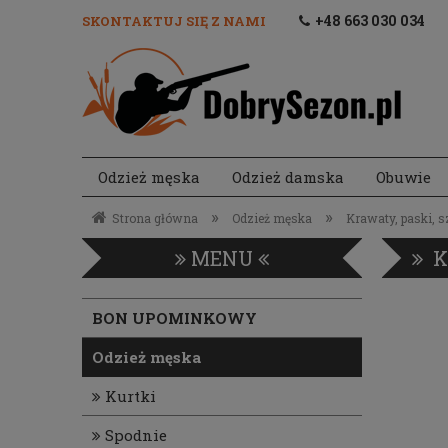
+48 663 030 034
SKONTAKTUJ SIĘ Z NAMI
Odzież męska
Odzież damska
Obuwie
Akcesoria strzeleckie
»
»
Strona główna
Odzież męska
Krawaty, paski, s
MENU
K
BON UPOMINKOWY
Odzież męska
Kurtki
Spodnie