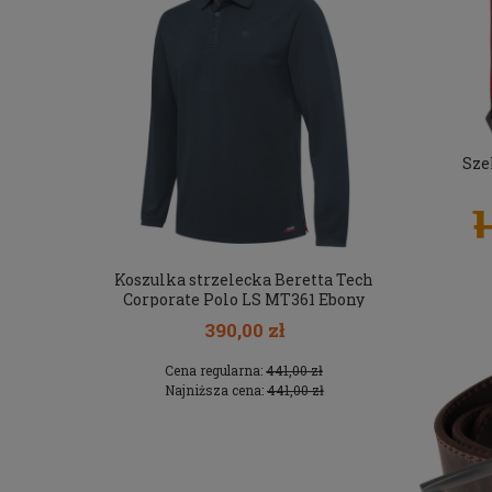
Sze
arkila
Koszulka strzelecka Beretta Tech
Buty myś
ntique
Corporate Polo LS MT361 Ebony
een
390,00 zł
 zł
Cena regularna:
441,00 zł
Cen
 zł
Najniższa cena:
441,00 zł
Naj