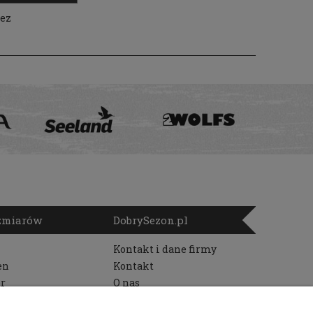
zez
ozmiarów
DobrySezon.pl
Kontakt i dane firmy
en
Kontakt
r
O nas