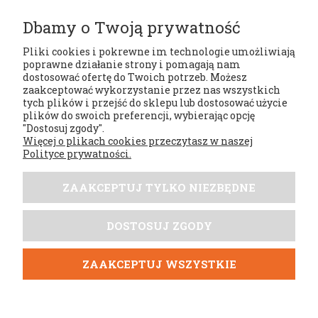
Dbamy o Twoją prywatność
Pliki cookies i pokrewne im technologie umożliwiają
poprawne działanie strony i pomagają nam
dostosować ofertę do Twoich potrzeb. Możesz
zaakceptować wykorzystanie przez nas wszystkich
tych plików i przejść do sklepu lub dostosować użycie
Regulaminy
plików do swoich preferencji, wybierając opcję
"Dostosuj zgody".
Więcej o plikach cookies przeczytasz w naszej
Moje konto
Polityce prywatności.
Płatności i dostawa
ZAAKCEPTUJ TYLKO NIEZBĘDNE
Tabele rozmiarów
DOSTOSUJ ZGODY
DobrySezon.pl
ZAAKCEPTUJ WSZYSTKIE
POKAŻ PEŁNĄ WERSJĘ STRONY
;