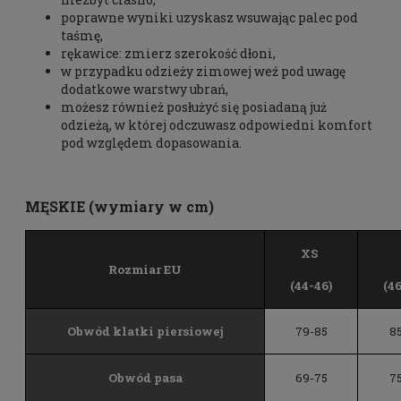
poprawne wyniki uzyskasz wsuwając palec pod
taśmę,
rękawice: zmierz szerokość dłoni,
w przypadku odzieży zimowej weź pod uwagę
dodatkowe warstwy ubrań,
możesz również posłużyć się posiadaną już
odzieżą, w której odczuwasz odpowiedni komfort
pod względem dopasowania.
MĘSKIE (wymiary w cm)
XS
Rozmiar EU
(44-46)
(4
Obwód klatki piersiowej
79-85
8
Obwód pasa
69-75
7