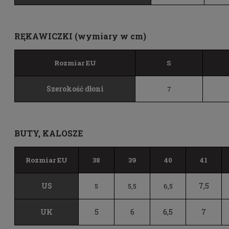
RĘKAWICZKI (wymiary w cm)
Rozmiar EU
S
Szerokość dłoni
7
BUTY, KALOSZE
Rozmiar EU
38
39
40
41
US
7,5
5
5,5
6,5
UK
5
6
6,5
7