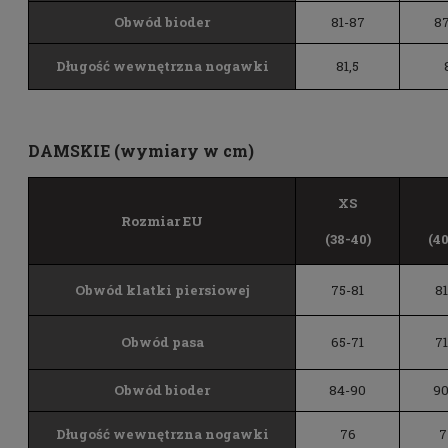
Obwód bioder
81-87
87
Długość wewnętrzna nogawki
81,5
DAMSKIE (wymiary w cm)
XS
Rozmiar EU
(38-40)
(4
Obwód klatki piersiowej
75-81
8
Obwód pasa
65-71
7
Obwód bioder
84-90
90
Długość wewnętrzna nogawki
76
7