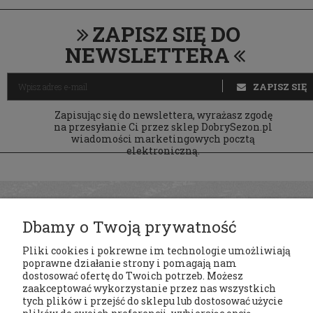
ZAPISZ SIĘ DO
NEWSLETTERA
ZAPISZ SIĘ
Zapisując się do newslettera, wyrażasz zgodę
na przesyłanie Ci przez sklep DobrySezon.pl
wiadomości marketingowych pocztą
elektroniczną.
Dbamy o Twoją prywatność
Pliki cookies i pokrewne im technologie umożliwiają
poprawne działanie strony i pomagają nam
dostosować ofertę do Twoich potrzeb. Możesz
zaakceptować wykorzystanie przez nas wszystkich
tych plików i przejść do sklepu lub dostosować użycie
Regulaminy