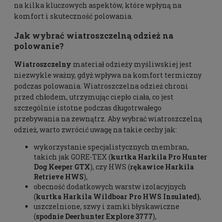
na kilka kluczowych aspektów, które wpłyną na
komfort i skuteczność polowania.
Jak wybrać wiatroszczelną odzież na
polowanie?
Wiatroszczelny
materiał odzieży myśliwskiej jest
niezwykle ważny, gdyż wpływa na komfort termiczny
podczas polowania. Wiatroszczelna odzież chroni
przed chłodem, utrzymując ciepło ciała, co jest
szczególnie istotne podczas długotrwałego
przebywania na zewnątrz. Aby wybrać wiatroszczelną
odzież, warto zwrócić uwagę na takie cechy jak:
wykorzystanie specjalistycznych membran,
takich jak GORE-TEX (
kurtka
Harkila Pro Hunter
Dog Keeper GTX
), czy HWS (
rękawice Harkila
Retrieve HWS
),
obecność dodatkowych warstw izolacyjnych
(
kurtka
Harkila Wildboar Pro HWS Insulated
)
,
uszczelnione, szwy i zamki błyskawiczne
(
spodnie Deerhunter Explore 3777
),