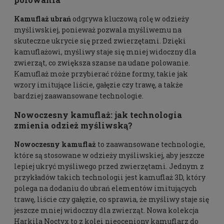
Kamuflaż ubrań
odgrywa kluczową rolę w odzieży
myśliwskiej, ponieważ pozwala myśliwemu na
skuteczne ukrycie się przed zwierzętami. Dzięki
kamuflażowi, myśliwy staje się mniej widoczny dla
zwierząt, co zwiększa szanse na udane polowanie.
Kamuflaż może przybierać różne formy, takie jak
wzory imitujące liście, gałęzie czy trawę, a także
bardziej zaawansowane technologie.
Nowoczesny kamuflaż
: jak technologia
zmienia odzież myśliwską?
Nowoczesny kamuflaż
to zaawansowane technologie,
które są stosowane w odzieży myśliwskiej, aby jeszcze
lepiej ukryć myśliwego przed zwierzętami. Jednym z
przykładów takich technologii jest
kamuflaż 3D
, który
polega na dodaniu do ubrań elementów imitujących
trawę, liście czy gałęzie, co sprawia, że myśliwy staje się
jeszcze mniej widoczny dla zwierząt. Nowa kolekcja
Harkila Noctyx to z kolei nieoceniony kamuflarz do