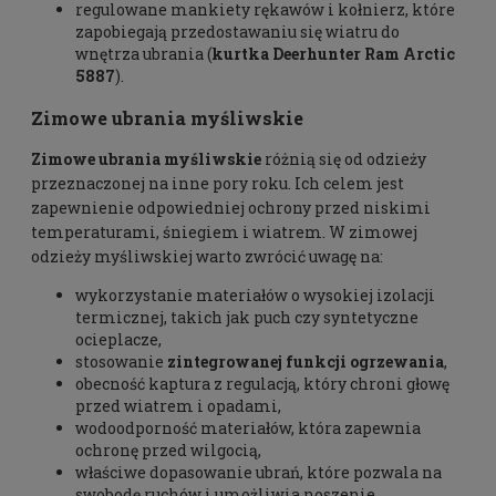
regulowane mankiety rękawów i kołnierz, które
zapobiegają przedostawaniu się wiatru do
wnętrza ubrania (
kurtka Deerhunter Ram Arctic
5887
).
Zimowe ubrania myśliwskie
Zimowe ubrania myśliwskie
różnią się od odzieży
przeznaczonej na inne pory roku. Ich celem jest
zapewnienie odpowiedniej ochrony przed niskimi
temperaturami, śniegiem i wiatrem. W zimowej
odzieży myśliwskiej warto zwrócić uwagę na:
wykorzystanie materiałów o wysokiej izolacji
termicznej, takich jak puch czy syntetyczne
ocieplacze,
stosowanie
zintegrowanej funkcji ogrzewania
,
obecność kaptura z regulacją, który chroni głowę
przed wiatrem i opadami,
wodoodporność materiałów, która zapewnia
ochronę przed wilgocią,
właściwe dopasowanie ubrań, które pozwala na
swobodę ruchów i umożliwia noszenie