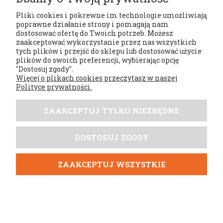
jak otarcia czy przecięcia, dzięki wykorzystaniu
Pliki cookies i pokrewne im technologie umożliwiają
wytrzymałych i odpornych materiałów,
poprawne działanie strony i pomagają nam
umożliwia przechowywanie niezbędnych
dostosować ofertę do Twoich potrzeb. Możesz
akcesoriów myśliwskich, takich jak amunicja czy
zaakceptować wykorzystanie przez nas wszystkich
noże, w specjalistycznych kieszeniach i
tych plików i przejść do sklepu lub dostosować użycie
przegródkach.
plików do swoich preferencji, wybierając opcję
"Dostosuj zgody".
Kamizelki myśliwskie: ich rola w
Więcej o plikach cookies przeczytasz w naszej
zapewnieniu bezpieczeństwa
Polityce prywatności.
Kamizelki myśliwskie
są jednym z kluczowych
ZAAKCEPTUJ TYLKO NIEZBĘDNE
elementów odzieży myśliwskiej, które mają
bezpośredni wpływ na bezpieczeństwo polowania. Oto
ich cechy i funkcje:
DOSTOSUJ ZGODY
zwiększają widoczność myśliwego dla innych
uczestników polowania, dzięki zastosowaniu
ZAAKCEPTUJ WSZYSTKIE
jaskrawych kolorów, takich jak
pomarańczowy
czy żółty, oraz elementów odblaskowych,
chronią przed urazami mechanicznymi, takimi
jak przecięcia czy otarcia, dzięki wykorzystaniu
wytrzymałych i odpornych materiałów,