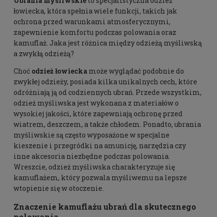
Ubrania myśliwskie
to specjalistyczna odzież
łowiecka, która spełnia wiele funkcji, takich jak
ochrona przed warunkami atmosferycznymi,
zapewnienie komfortu podczas polowania oraz
kamuflaż
. Jaka jest różnica między odzieżą myśliwską
a zwykłą odzieżą?
Choć
odzież łowiecka
może wyglądać podobnie do
zwykłej odzieży, posiada kilka unikalnych cech, które
odróżniają ją od codziennych ubrań. Przede wszystkim,
odzież myśliwska jest wykonana z materiałów o
wysokiej jakości, które zapewniają ochronę przed
wiatrem, deszczem, a także chłodem. Ponadto, ubrania
myśliwskie są często wyposażone w specjalne
kieszenie i przegródki na amunicję, narzędzia czy
inne akcesoria niezbędne podczas polowania.
Wreszcie, odzież myśliwska charakteryzuje się
kamuflażem, który pozwala myśliwemu na lepsze
wtopienie się w otoczenie.
Znaczenie kamuflażu ubrań dla skutecznego
polowania