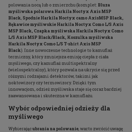
polowania nocą lub o zmierzchu (komplet:
Bluza
myśliwska polarowa Harkila Noctyx Axis MSP
Black
,
Spodnie Harkila Noctyx camo AxisMSP Black
,
Rękawice myśliwskie Harkila Noctyx Como L/S Axis
MSP Black
,
Czapka myśliwska Harkila Noctyx Como
L/S Axis MSP Black/Black
,
Koszulka myśliwska
Harkila Noctyx Como L/S T-shirt Axis MSP
Black
).
Inne nowoczesne technologie to kamuflaż
termiczny, który zmniejsza emisję ciepła z ciała
myśliwego, czy kamuflaż multispektralny
(wielospektralny), który pozwala na ukrycie się przed
różnymi rodzajami detektorów, takimi jak
noktowizory czy termowizory. Dzięki tym
innowacjom, odzież myśliwska staje się coraz bardziej
zaawansowana i skuteczna w kamuflażu.
Wybór odpowiedniej odzieży dla
myśliwego
Wybierając
ubrania na polowanie
, warto zwrócić uwagę