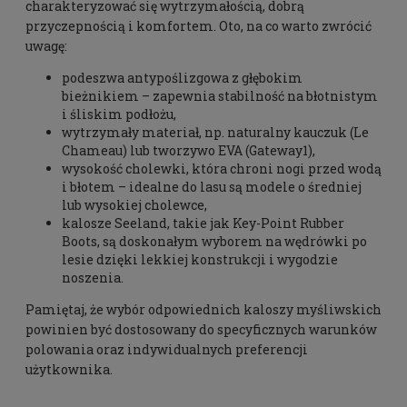
charakteryzować się wytrzymałością, dobrą
przyczepnością i komfortem. Oto, na co warto zwrócić
uwagę:
podeszwa antypoślizgowa z głębokim
bieżnikiem – zapewnia stabilność na błotnistym
i śliskim podłożu,
wytrzymały materiał, np. naturalny kauczuk (Le
Chameau) lub tworzywo EVA (Gateway1),
wysokość cholewki, która chroni nogi przed wodą
i błotem – idealne do lasu są modele o średniej
lub wysokiej cholewce,
kalosze Seeland, takie jak Key-Point Rubber
Boots, są doskonałym wyborem na wędrówki po
lesie dzięki lekkiej konstrukcji i wygodzie
noszenia.
Pamiętaj, że wybór odpowiednich kaloszy myśliwskich
powinien być dostosowany do specyficznych warunków
polowania oraz indywidualnych preferencji
użytkownika.