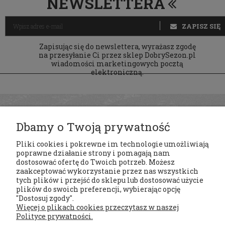
NEWSLETTERA
ZAPISZ SIĘ
Zapisując się do newslettera, wyrażasz zgodę
na przesyłanie Ci przez sklep DobrySezon.pl
wiadomości marketingowych pocztą
elektroniczną.
Dbamy o Twoją prywatność
Pliki cookies i pokrewne im technologie umożliwiają
poprawne działanie strony i pomagają nam
dostosować ofertę do Twoich potrzeb. Możesz
zaakceptować wykorzystanie przez nas wszystkich
tych plików i przejść do sklepu lub dostosować użycie
Regulaminy
plików do swoich preferencji, wybierając opcję
"Dostosuj zgody".
Więcej o plikach cookies przeczytasz w naszej
Moje konto
Polityce prywatności.