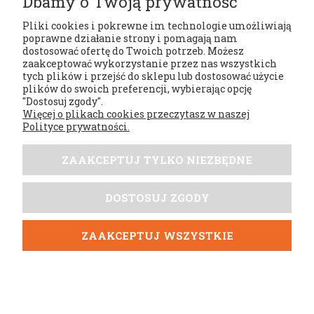
Dbamy o Twoją prywatność
Pliki cookies i pokrewne im technologie umożliwiają
poprawne działanie strony i pomagają nam
dostosować ofertę do Twoich potrzeb. Możesz
zaakceptować wykorzystanie przez nas wszystkich
tych plików i przejść do sklepu lub dostosować użycie
Regulaminy
plików do swoich preferencji, wybierając opcję
"Dostosuj zgody".
Więcej o plikach cookies przeczytasz w naszej
Moje konto
Polityce prywatności.
Płatności i dostawa
ZAAKCEPTUJ TYLKO NIEZBĘDNE
Tabele rozmiarów
DOSTOSUJ ZGODY
DobrySezon.pl
ZAAKCEPTUJ WSZYSTKIE
POKAŻ PEŁNĄ WERSJĘ STRONY
;
Sklep internetowy Shoper.pl