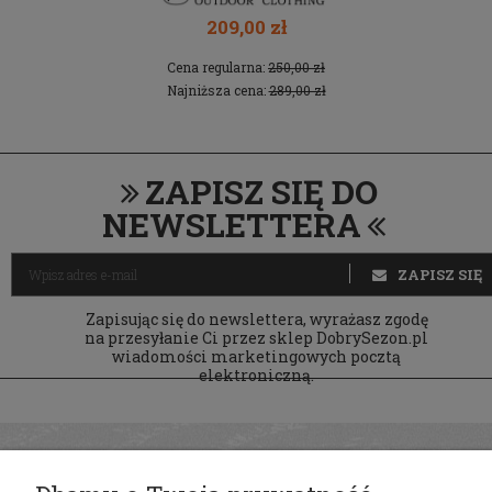
209,00 zł
Cena regularna:
250,00 zł
Najniższa cena:
289,00 zł
ZAPISZ SIĘ DO
NEWSLETTERA
ZAPISZ SIĘ
Zapisując się do newslettera, wyrażasz zgodę
na przesyłanie Ci przez sklep DobrySezon.pl
wiadomości marketingowych pocztą
elektroniczną.