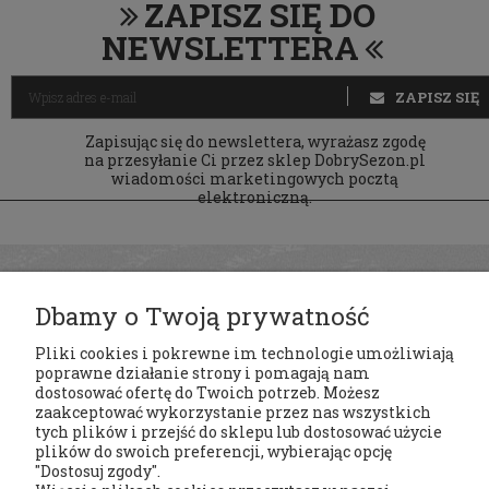
ZAPISZ SIĘ DO
NEWSLETTERA
ZAPISZ SIĘ
Zapisując się do newslettera, wyrażasz zgodę
na przesyłanie Ci przez sklep DobrySezon.pl
wiadomości marketingowych pocztą
elektroniczną.
Dbamy o Twoją prywatność
Pliki cookies i pokrewne im technologie umożliwiają
poprawne działanie strony i pomagają nam
dostosować ofertę do Twoich potrzeb. Możesz
zaakceptować wykorzystanie przez nas wszystkich
tych plików i przejść do sklepu lub dostosować użycie
Regulaminy
plików do swoich preferencji, wybierając opcję
"Dostosuj zgody".