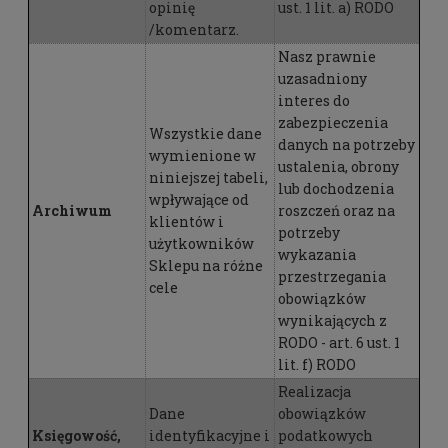
opinię
ust. 1 lit. a) RODO
/komentarz.
Nasz prawnie
uzasadniony
interes do
zabezpieczenia
Wszystkie dane
danych na potrzeby
wymienione w
ustalenia, obrony
niniejszej tabeli,
lub dochodzenia
wpływające od
Archiwum
roszczeń oraz na
klientów i
potrzeby
użytkowników
wykazania
Sklepu na różne
przestrzegania
cele
obowiązków
wynikających z
RODO - art. 6 ust. 1
lit. f) RODO
Realizacja
Dane
obowiązków
Księgowość,
identyfikacyjne i
podatkowych