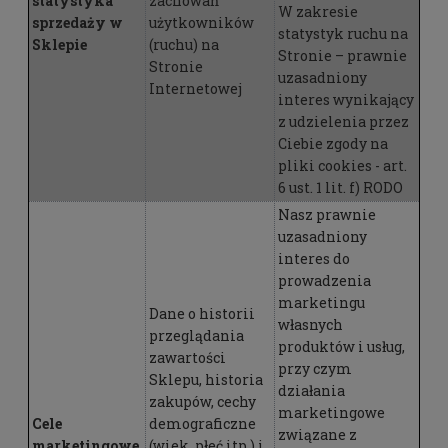
statystyka
zachowań
W zakresie
sprzedaży w
użytkowników
statystyk ruchu na
Sklepie
(ruchu) na
Stronie – prawnie
Stronie
uzasadniony
Internetowej
interes wynikający
z udzielenia przez
Ciebie zgody na
pliki cookies - art.
6 ust. 1 lit. f) RODO
Nasz prawnie
uzasadniony
interes do
prowadzenia
marketingu
Dane o historii
własnych
przeglądania
produktów i usług,
zawartości
przy czym
Sklepu, historia
działania
zakupów, cechy
marketingowe
Cele
demograficzne
związane z
marketingowe
(wiek, płeć itp.) i