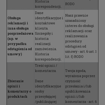
Historia
RODO
korespondencji.
Dane
Nasz prawnie
Obsługa
identyfikacyjne i
uzasadniony
reklamacji i
kontaktowe
interes do obsługi
inna obsługa
klienta.
reklamacji oraz
posprzedażowa
Szczegóły i
realizowania
(np. w
historia
procedury
przypadku
realizacji
odstąpień od
odstąpienia od
zamówienia.
umowy - art. 6 ust. 1
umowy)
Historia
lit. f) RODO
korespondencji.
Treść opinii /
komentarza.
Twoja zgoda,
wyrażona poprzez
Zbieranie
Dane
czynność
opinii i
identyfikacyjne
przesłania i/lub
komentarzy o
osoby
opublikowania
produktach
przesyłającej
opinii i/lub
/publikującej
komentarza - art. 6