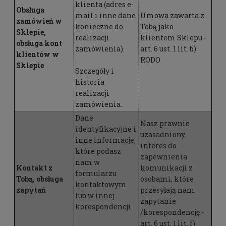
klienta (adres e-
Obsługa
mail i inne dane
Umowa zawarta z
zamówień w
konieczne do
Tobą jako
Sklepie,
realizacji
klientem Sklepu -
obsługa kont
zamówienia).
art. 6 ust. 1 lit. b)
klientów w
RODO
Sklepie
Szczegóły i
historia
realizacji
zamówienia.
Dane
Nasz prawnie
identyfikacyjne i
uzasadniony
inne informacje,
interes do
które podasz
zapewnienia
nam w
Kontakt z
komunikacji z
formularzu
Tobą, obsługa
osobami, które
kontaktowym
zapytań
przesyłają nam
lub w innej
zapytanie
korespondencji.
/korespondencję -
art. 6 ust. 1 lit. f)