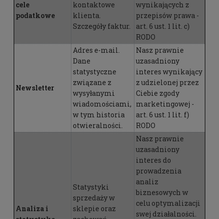
cele
kontaktowe
wynikających z
podatkowe
klienta.
przepisów prawa -
Szczegóły faktur.
art. 6 ust. 1 lit. c)
RODO
Adres e-mail.
Nasz prawnie
Dane
uzasadniony
statystyczne
interes wynikający
związane z
z udzielonej przez
Newsletter
wysyłanymi
Ciebie zgody
wiadomościami,
marketingowej -
w tym historia
art. 6 ust. 1 lit. f)
otwieralności.
RODO
Nasz prawnie
uzasadniony
interes do
prowadzenia
analiz
Statystyki
biznesowych w
sprzedaży w
celu optymalizacji
Analiza i
sklepie oraz
swej działalności.