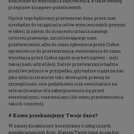
konieczne do wykonania zamówienia, a także według
przepisów księgowo-podatkowych.
Oprócz tego będziemy przetwarzać dane przez czas
niezbędny do osiągnięcia celów wymienionych powyżej
w tabeli (a zatem do momentu ustania naszego
interesu prawnego, umożliwiającego nam
przetwarzanie, albo do czasu zgłoszenia przez Ciebie
sprzeciwu co do przetwarzania, ewentualnie do czasu
wycofania przez Ciebie zgody marketingowej – jeśli
takiej nam udzieliłeś). Dalsze przetwarzanie będzie
możliwe jedynie w przypadku, gdy będzie ciążył na nas
jako administratorze taki obowiązek prawny (w
szczególności cele podatkowe) oraz ewentualnie na
cele archiwalne dla zabezpieczenia się przed
ewentualnymi roszczeniami (do czasu przedawnienia
takich roszczeń).
# Komu przekazujemy Twoje dane?
W naszej działalności korzystamy z usług innych
współpracujących firm, dlatego Twoje dane mogą być