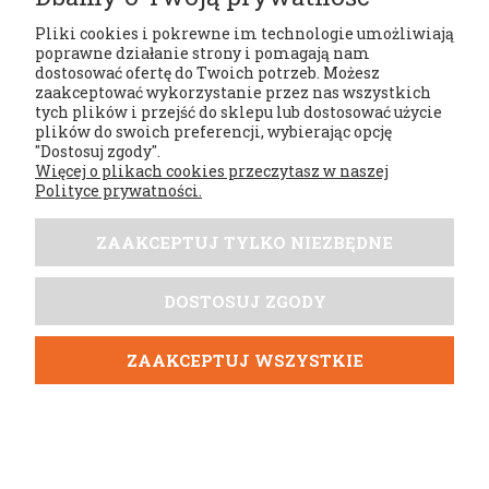
dane pozyskane z umieszczanych na
Pliki cookies i pokrewne im technologie umożliwiają
Twoim urządzeniu plików cookies.
poprawne działanie strony i pomagają nam
Dane te są zbierane na wszystkich
dostosować ofertę do Twoich potrzeb. Możesz
stronach, na których zezwoliłeś na
zaakceptować wykorzystanie przez nas wszystkich
używanie cookies do celów
tych plików i przejść do sklepu lub dostosować użycie
reklamowych przez Google (w tym na
plików do swoich preferencji, wybierając opcję
naszej Stronie Internetowej), a także z
"Dostosuj zgody".
reklam, w które kliknąłeś. Google
Więcej o plikach cookies przeczytasz w naszej
korzysta z tych informacji w celu
Polityce prywatności.
wyświetlania reklam na innych
odwiedzanych przez Ciebie stronach.
ZAAKCEPTUJ TYLKO NIEZBĘDNE
Zazwyczaj pliki cookies pochodzące
od Google wygasają po 3 miesiącach.
My jako reklamodawcy korzystający z
DOSTOSUJ ZGODY
usług Google nie mamy dostępu do
danych z ciasteczek zapisanych na
ZAAKCEPTUJ WSZYSTKIE
Twoim urządzeniu, ale możemy
zlecać reklamy do grup odbiorców o
wybranych przez nas cechach, np. do
wszystkich osób, które odwiedziły
naszą stronę www (lub jej konkretną
podstronę) w ciągu ostatnich 7 dni.