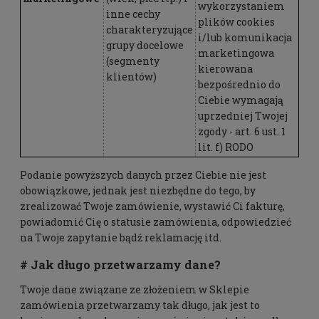
wykorzystaniem
inne cechy
plików cookies
charakteryzujące
i/lub komunikacja
grupy docelowe
marketingowa
(segmenty
kierowana
klientów)
bezpośrednio do
Ciebie wymagają
uprzedniej Twojej
zgody - art. 6 ust. 1
lit. f) RODO
Podanie powyższych danych przez Ciebie nie jest
obowiązkowe, jednak jest niezbędne do tego, by
zrealizować Twoje zamówienie, wystawić Ci fakturę,
powiadomić Cię o statusie zamówienia, odpowiedzieć
na Twoje zapytanie bądź reklamację itd.
# Jak długo przetwarzamy dane?
Twoje dane związane ze złożeniem w Sklepie
zamówienia przetwarzamy tak długo, jak jest to