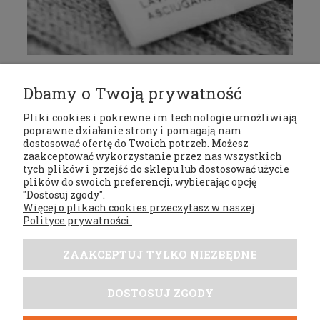
Jak zadbać o odzież myśliwską, aby służyła dłużej?
Poznaj kilka wskazówek, które pomogą przedłużyć
Dbamy o Twoją prywatność
Pliki cookies i pokrewne im technologie umożliwiają
poprawne działanie strony i pomagają nam
czytaj całość »
dostosować ofertę do Twoich potrzeb. Możesz
zaakceptować wykorzystanie przez nas wszystkich
tych plików i przejść do sklepu lub dostosować użycie
Regulaminy
plików do swoich preferencji, wybierając opcję
"Dostosuj zgody".
Więcej o plikach cookies przeczytasz w naszej
Moje konto
Polityce prywatności.
Płatności i dostawa
ZAAKCEPTUJ TYLKO NIEZBĘDNE
Tabele rozmiarów
DOSTOSUJ ZGODY
DobrySezon.pl