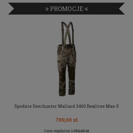
PROMOCJE
Spodnie Deerhunter Mallard 3460 Realtree Max-5
Sw
789,00 zł
Cena regularna:
1 052,00 zł