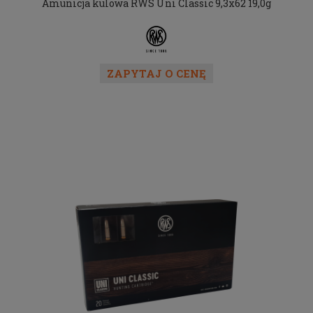
Amunicja kulowa RWS Uni Classic 9,3x62 19,0g
ZAPYTAJ O CENĘ