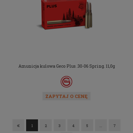
Amunicja kulowa Geco Plus .30-06 Spring. 11,0g
ZAPYTAJ O CENĘ
1
2
3
4
5
...
7