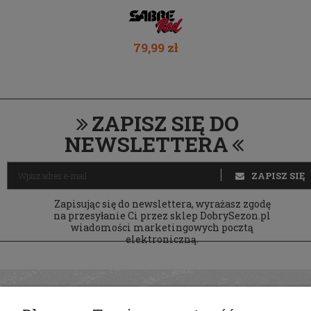
79,99 zł
ZAPISZ SIĘ DO
NEWSLETTERA
ZAPISZ SIĘ
Zapisując się do newslettera, wyrażasz zgodę
na przesyłanie Ci przez sklep DobrySezon.pl
wiadomości marketingowych pocztą
elektroniczną.