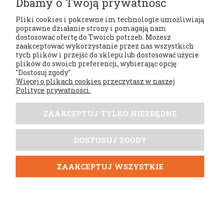
Dbamy o Twoją prywatność
Pliki cookies i pokrewne im technologie umożliwiają
poprawne działanie strony i pomagają nam
dostosować ofertę do Twoich potrzeb. Możesz
zaakceptować wykorzystanie przez nas wszystkich
tych plików i przejść do sklepu lub dostosować użycie
Regulaminy
plików do swoich preferencji, wybierając opcję
"Dostosuj zgody".
Więcej o plikach cookies przeczytasz w naszej
Moje konto
Polityce prywatności.
Płatności i dostawa
ZAAKCEPTUJ TYLKO NIEZBĘDNE
Tabele rozmiarów
DOSTOSUJ ZGODY
DobrySezon.pl
ZAAKCEPTUJ WSZYSTKIE
POKAŻ PEŁNĄ WERSJĘ STRONY
;
Sklep internetowy Shoper.pl