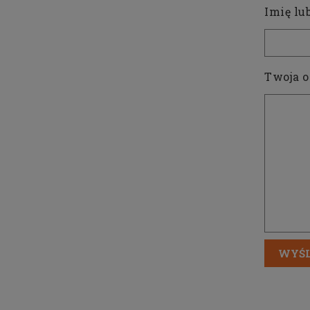
Imię lu
Twoja o
WYŚL