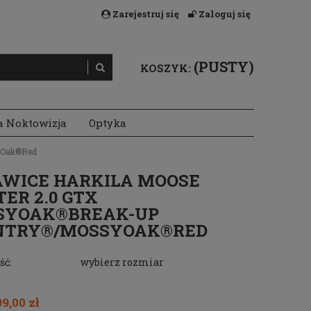
Zarejestruj się
Zaloguj się
(PUSTY)
KOSZYK:
a Noktowizja
Optyka
yOak®Red
WICE HARKILA MOOSE
ER 2.0 GTX
SYOAK®BREAK-UP
NTRY®/MOSSYOAK®RED
ść:
wybierz rozmiar
9,00 zł