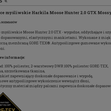
S
ce myśliwskie Harkila Moose Hunter 2.0 GTX Mo
 myśliwskie Moose Hunter 2.0 GTX - wygodne, oddychające i sz
i dopasowanymi, elastycznymi mankietami. Wykonane z miękkie
rną membraną GORE-TEX®. Antypoślizgowe gumowane wykończe
oni.
e informacje:
ad: 100% poliester, 2-warstwowy DWR 100% poliester GORE-TEX,
ha, szczotkowana tkanina,
kiet zapewniający doskonałe dopasowanie i wygodę,
owe antypoślizgowe wykończenie wewnątrz dłoni,
styczny materiał między palcami zapewnia doskonałe dopasow