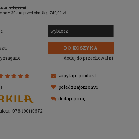
arna:
749,00 zł
cena z 30 dni przed obniżką:
749,00 zł
r:
DO KOSZYKA
szt.
 wymagane
dodaj do przechowalni
zapytaj o produkt
poleć znajomemu
t:
dodaj opinię
uktu:
078-190110672