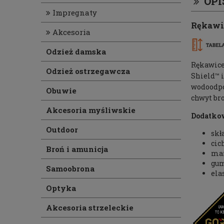
OPI
Impregnaty
Rękawi
Akcesoria
Odzież damska
Rękawice
Odzież ostrzegawcza
Shield™ 
wodoodpo
Obuwie
chwyt br
Akcesoria myśliwskie
Dodatkow
Outdoor
skł
cic
Broń i amunicja
man
gum
Samoobrona
ela
Optyka
Akcesoria strzeleckie