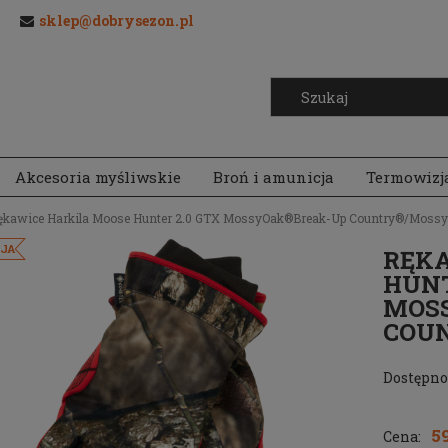
sklep@dobrysezon.pl
Akcesoria myśliwskie
Broń i amunicja
Termowizj
ękawice Harkila Moose Hunter 2.0 GTX MossyOak®Break-Up Country®/Moss
JA
RĘKA
HUNT
MOS
COU
Dostępno
59
Cena: