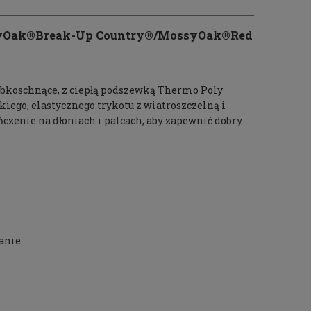
ssyOak®Break-Up Country®/MossyOak®Red
ybkoschnące, z ciepłą podszewką Thermo Poly
go, elastycznego trykotu z wiatroszczelną i
nie na dłoniach i palcach, aby zapewnić dobry
anie.