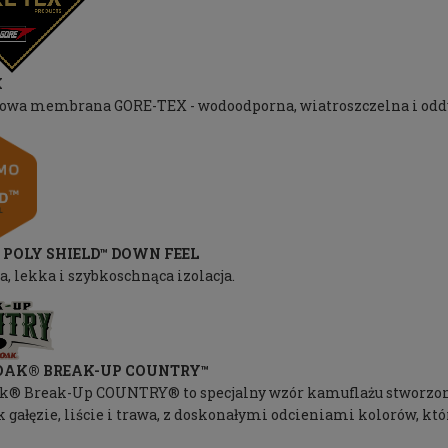
X
owa membrana GORE-TEX - wodoodporna, wiatroszczelna i oddych
POLY SHIELD™ DOWN FEEL
, lekka i szybkoschnąca izolacja.
OAK® BREAK-UP COUNTRY™
k® Break-Up COUNTRY® to specjalny wzór kamuflażu stworzony
k gałęzie, liście i trawa, z doskonałymi odcieniami kolorów, któ