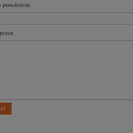
b pseudonim:
pinia:
IJ