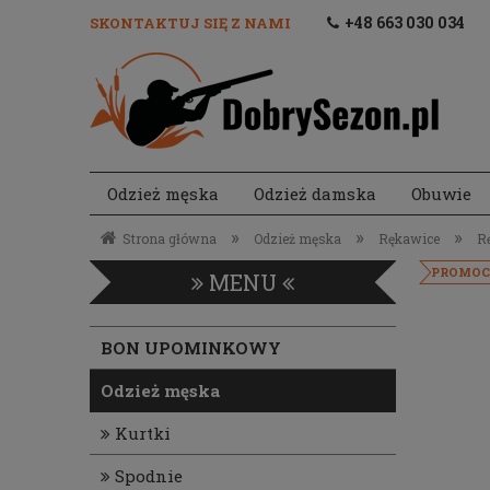
+48 663 030 034
SKONTAKTUJ SIĘ Z NAMI
Odzież męska
Odzież damska
Obuwie
Akcesoria strzeleckie
»
»
»
Strona główna
Odzież męska
Rękawice
R
PROMOC
MENU
BON UPOMINKOWY
Odzież męska
Kurtki
Spodnie