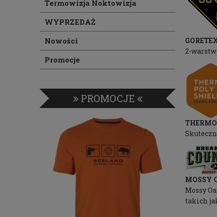
Termowizja Noktowizja
WYPRZEDAŻ
GORETE
Nowości
2-warstw
Promocje
PROMOCJE
THERMO 
Skuteczna
MOSSY 
Mossy Oa
takich ja