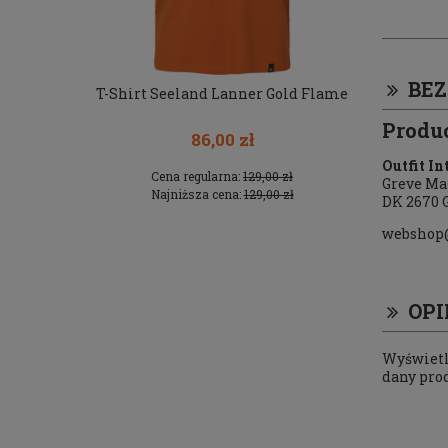
BE
ike 3987
T-Shirt Seeland Lanner Gold Flame
T-shirt Dee
Produ
86,00 zł
Outfit In
 zł
Cena regularna:
129,00 zł
Ce
Greve Ma
 zł
Najniższa cena:
129,00 zł
Na
DK 2670 
webshop
OPI
Wyświetla
dany pro