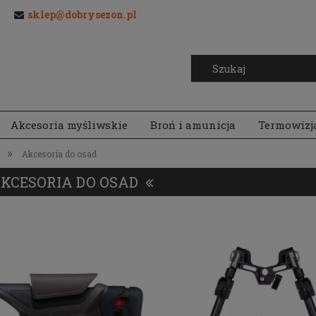
sklep@dobrysezon.pl
Akcesoria myśliwskie
Broń i amunicja
Termowizj
»
Akcesoria do osad
KCESORIA DO OSAD