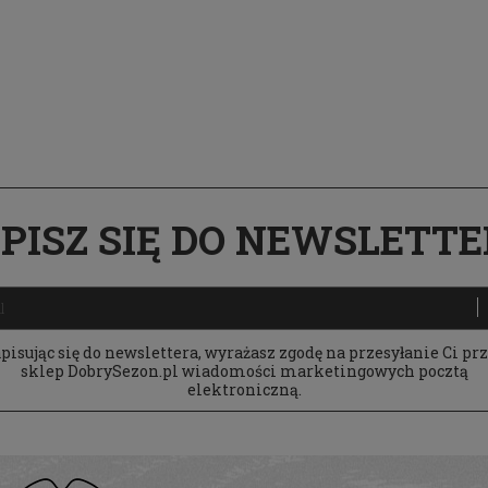
dl Bhutan MFS 2926 Dark
Kurtka Pinewood Furudal Stretch S
Brown
Camo 5606 Zamszowy brąz / Stra
1 129,00 zł
568,00 zł
a regularna:
1 449,00 zł
Cena regularna:
730,55 zł
niższa cena:
1 449,00 zł
Najniższa cena:
730,55 zł
PISZ SIĘ DO NEWSLETT
pisując się do newslettera, wyrażasz zgodę na przesyłanie Ci pr
sklep DobrySezon.pl wiadomości marketingowych pocztą
elektroniczną.