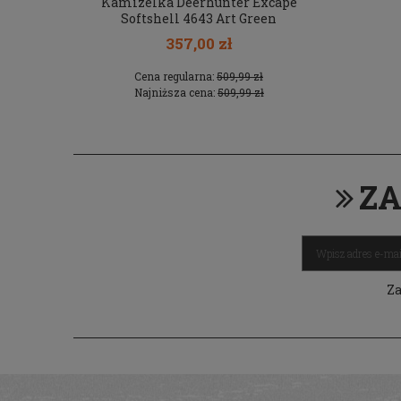
d 8638 Dark
Kamizelka Deerhunter Excape
Buty Mein
Softshell 4643 Art Green
357,00 zł
 zł
Cena regularna:
509,99 zł
Cen
 zł
Najniższa cena:
509,99 zł
Naj
ZA
Za