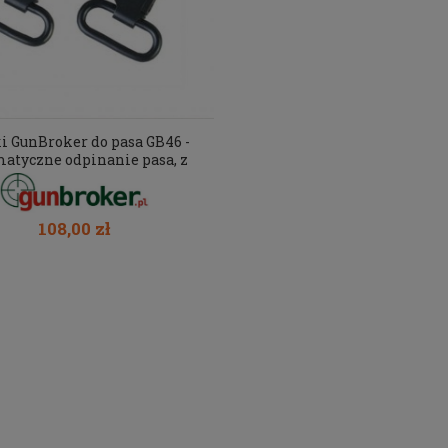
i GunBroker do pasa GB46 -
atyczne odpinanie pasa, z
obejmą na lufę
108,00 zł