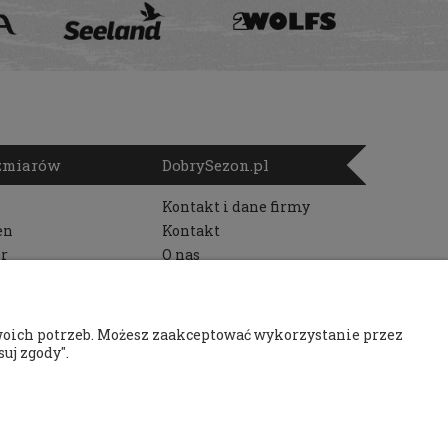
ozmiarów
DobrySezon.pl
Kontakt i dane firmy
en
Kontakt
r
O nas
woich potrzeb. Możesz zaakceptować wykorzystanie przez
uj zgody".
au