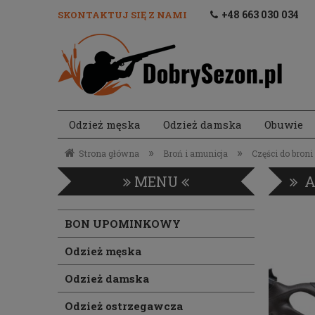
+48 663 030 034
SKONTAKTUJ SIĘ Z NAMI
Odzież męska
Odzież damska
Obuwie
Akcesoria strzeleckie
»
»
Strona główna
Broń i amunicja
Części do broni
MENU
A
BON UPOMINKOWY
Odzież męska
Odzież damska
Odzież ostrzegawcza