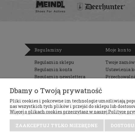
Regulaminy
Moje konto
Regulamin sklepu
Twoje zamów
Regulamin konta
Ustawienia k
Regulamin newslettera
Przechowaln
Zwroty i reklamacje
Dbamy o Twoją prywatność
Polityka prywatności
RODO
Pliki cookies i pokrewne im technologie umożliwiają pop
nas wszystkich tych plików i przejść do sklepu lub dostosow
Więcej o plikach cookies przeczytasz w naszej Polityce pry
ZAAKCEPTUJ TYLKO NIEZBĘDNE
DOSTOSU