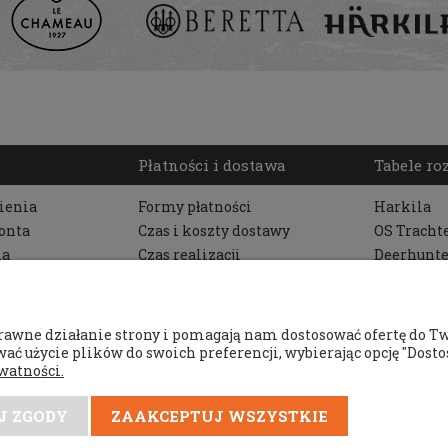
Płatności i dostawa
Tabele r
ienia
Formy płatności
Harkila
onta
Czas i koszty dostawy
OS Tracht
ia
Czas realizacji
Deerhunte
zamówienia
Pinewood
Beretta
Seeland
rawne działanie strony i pomagają nam dostosować ofertę do T
Getawey
ać użycie plików do swoich preferencji, wybierając opcję "Dostos
watności.
Le Chame
Meindl
J ZGODY
ZAAKCEPTUJ WSZYSTKIE
Aigle