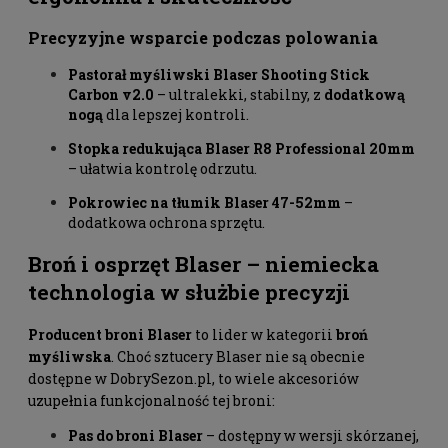
Precyzyjne wsparcie podczas polowania
Pastorał myśliwski Blaser Shooting Stick
Carbon v2.0
– ultralekki, stabilny, z
dodatkową
nogą
dla lepszej kontroli.
Stopka redukująca Blaser R8 Professional 20mm
– ułatwia kontrolę odrzutu.
Pokrowiec na tłumik Blaser 47-52mm
–
dodatkowa ochrona sprzętu.
Broń i osprzęt Blaser – niemiecka
technologia w służbie precyzji
Producent broni Blaser
to lider w kategorii
broń
myśliwska
. Choć sztucery Blaser nie są obecnie
dostępne w
DobrySezon.pl
, to wiele akcesoriów
uzupełnia funkcjonalność tej broni:
Pas do broni Blaser
– dostępny w wersji skórzanej,