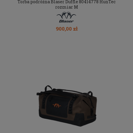
Torba podróżna Blaser Duffle 80414778 HunTec
rozmiar M
900,00 zł