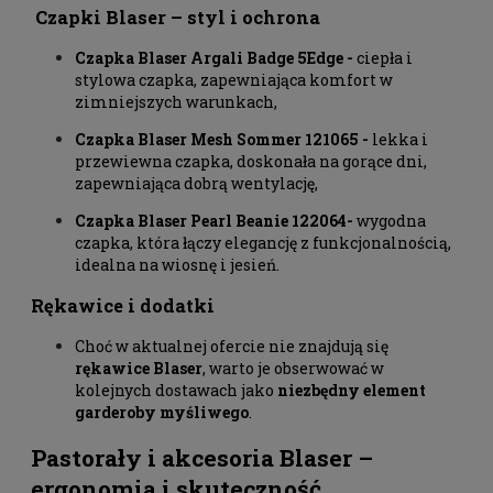
Czapki Blaser – styl i ochrona
Czapka Blaser Argali Badge 5Edge
-
ciepła i
stylowa czapka, zapewniająca komfort w
zimniejszych warunkach,
Czapka Blaser Mesh Sommer 121065
-
lekka i
przewiewna czapka, doskonała na gorące dni,
zapewniająca dobrą wentylację,
Czapka Blaser Pearl Beanie 122064
-
wygodna
czapka, która łączy elegancję z funkcjonalnością,
idealna na wiosnę i jesień.
Rękawice i dodatki
Choć w aktualnej ofercie nie znajdują się
rękawice Blaser
, warto je obserwować w
kolejnych dostawach jako
niezbędny element
garderoby myśliwego
.
Pastorały i akcesoria
Blaser
–
ergonomia i skuteczność