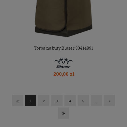
Torba na buty Blaser 80414891
200,00 zł
1
2
3
4
5
...
7