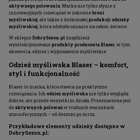
aktywnego polowania
. Marka nie tylko słynie z
innowacyjnych rozwiązań w zakresie
broni
myśliwskiej
, ale także z doskonałej
produkcji odzieży
myśliwskiej
, która zdobyła uznanie na całym świecie.
W sklepie
DobrySezon.pl
znajdziesz
wyselekcjonowane
produkty producenta Blaser
, w tym
akcesoria, odzież i wyposażenie myśliwskie.
Odzież myśliwska
Blaser
– komfort,
styl i funkcjonalność
Blaser to marka, która stawia na praktyczne
rozwiązania. Ich
odzież myśliwska
nie tylko wygląda
dobrze, ale przede wszystkim działa. Przeznaczona jest
do
aktywnych polowań
w trudnych warunkach
atmosferycznych – od deszczu po mróz.
Przykładowe elementy odzieży dostępne w
DobrySezon.pl
: