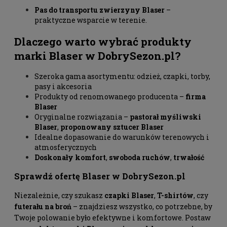
Pas do transportu zwierzyny Blaser
–
praktyczne wsparcie w terenie.
Dlaczego warto wybrać produkty
marki
Blaser
w
DobrySezon.pl
?
Szeroka gama asortymentu: odzież, czapki, torby,
pasy i akcesoria
Produkty od renomowanego producenta –
firma
Blaser
Oryginalne rozwiązania –
pastorał myśliwski
Blaser
,
proponowany sztucer Blaser
Idealne dopasowanie do warunków terenowych i
atmosferycznych
Doskonały komfort
,
swoboda ruchów
,
trwałość
Sprawdź ofertę Blaser w
DobrySezon.pl
Niezależnie, czy szukasz
czapki Blaser
,
T-shirtów
, czy
futerału na broń
– znajdziesz wszystko, co potrzebne, by
Twoje polowanie było efektywne i komfortowe. Postaw