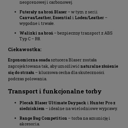
neoprenowej i carbonowej.
Futerały na broń Blaser
– w tym z serii
Canvas/Leather
,
Essential
i
Loden/Leather
–
wygodne i trwałe.
Walizki na broń
– bezpieczny transport z ABS
Typ C – R8.
Ciekawostka:
Ergonomiczna osada
sztucera Blaser została
zaprojektowana tak, aby umożliwić
naturalne złożenie
się do strzału
– kluczowa cecha dla skuteczności
podczas polowania.
Transport i funkcjonalne torby
Plecak Blaser Ultimate Daypack
i
Hunter Pro z
siedziskiem
– idealne na wielodniowe wyprawy.
Range Bag Competition
– torba na amunicję i
akcesoria.