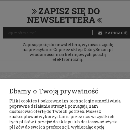
ZAPISZ SIĘ DO
NEWSLETTERA
ZAPISZ SIĘ
Zapisując się do newslettera, wyrażasz zgodę
na przesyłanie Ci przez sklep DobrySezon.pl
wiadomości marketingowych pocztą
elektroniczną.
Dbamy o Twoją prywatność
Pliki cookies i pokrewne im technologie umożliwiają
poprawne działanie strony i pomagają nam
dostosować ofertę do Twoich potrzeb. Możesz
zaakceptować wykorzystanie przez nas wszystkich
tych plików i przejść do sklepu lub dostosować użycie
Regulaminy
plików do swoich preferencji, wybierając opcję