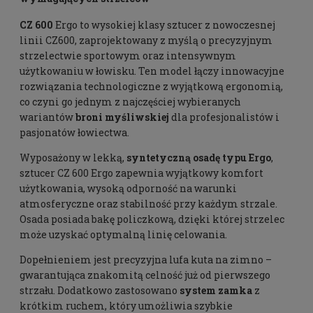
CZ 600
Ergo to wysokiej klasy sztucer z nowoczesnej
linii CZ600, zaprojektowany z myślą o precyzyjnym
strzelectwie sportowym oraz intensywnym
użytkowaniu w łowisku. Ten model łączy innowacyjne
rozwiązania technologiczne z wyjątkową ergonomią,
co czyni go jednym z najczęściej wybieranych
wariantów
broni myśliwskiej
dla profesjonalistów i
pasjonatów łowiectwa.
Wyposażony w lekką,
syntetyczną osadę typu Ergo
,
sztucer CZ 600 Ergo zapewnia wyjątkowy komfort
użytkowania, wysoką odporność na warunki
atmosferyczne oraz stabilność przy każdym strzale.
Osada posiada bakę policzkową, dzięki której strzelec
może uzyskać optymalną linię celowania.
Dopełnieniem jest precyzyjna lufa kuta na zimno –
gwarantująca znakomitą celność już od pierwszego
strzału. Dodatkowo zastosowano
system zamka
z
krótkim ruchem, który umożliwia szybkie