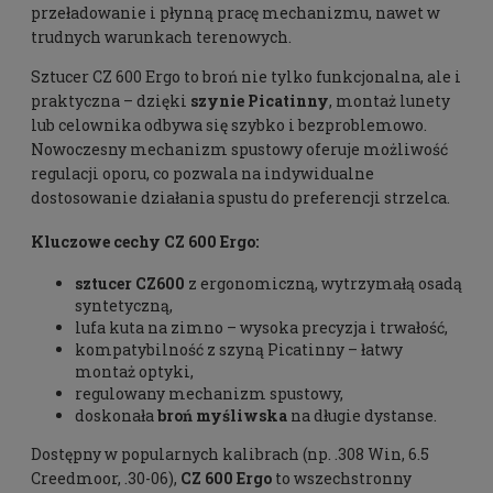
przeładowanie i płynną pracę mechanizmu, nawet w
trudnych warunkach terenowych.
Sztucer CZ 600 Ergo to broń nie tylko funkcjonalna, ale i
praktyczna – dzięki
szynie Picatinny
, montaż lunety
lub celownika odbywa się szybko i bezproblemowo.
Nowoczesny mechanizm spustowy oferuje możliwość
regulacji oporu, co pozwala na indywidualne
dostosowanie działania spustu do preferencji strzelca.
Kluczowe cechy CZ 600 Ergo:
sztucer CZ600
z ergonomiczną, wytrzymałą osadą
syntetyczną,
lufa kuta na zimno – wysoka precyzja i trwałość,
kompatybilność z szyną Picatinny – łatwy
montaż optyki,
regulowany mechanizm spustowy,
doskonała
broń myśliwska
na długie dystanse.
Dostępny w popularnych kalibrach (np. .308 Win, 6.5
Creedmoor, .30-06),
CZ 600 Ergo
to wszechstronny