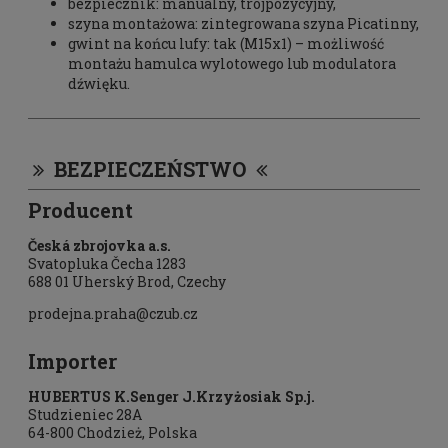
bezpiecznik:
 m
anualny, trójpozycyjny,
szyna montażowa
: z
integrowana szyna Picatinny,
gwint na końcu lufy:
 t
ak (M15x1) – możliwość
montażu hamulca wylotowego lub modulatora
dźwięku.
BEZPIECZEŃSTWO
Producent
Česká zbrojovka a.s.
Svatopluka Čecha 1283
688 01 Uherský Brod, Czechy
prodejna.praha@czub.cz
Importer
HUBERTUS K.Senger J.Krzyżosiak Sp.j.
Studzieniec 28A
64-800 Chodzież, Polska