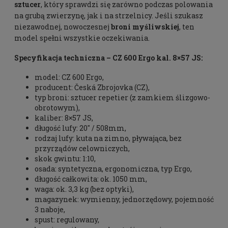
sztucer
, który sprawdzi się zarówno podczas polowania
na grubą zwierzynę, jak i na strzelnicy. Jeśli szukasz
niezawodnej, nowoczesnej
broni myśliwskiej
, ten
model spełni wszystkie oczekiwania.
Specyfikacja techniczna – CZ 600 Ergo kal. 8×57 JS:
model:
CZ 600 Ergo,
producent:
Česká Zbrojovka (CZ),
typ broni:
 s
ztucer repetier (z zamkiem ślizgowo-
obrotowym),
kaliber:
8×57 JS,
długość lufy:
20" / 508mm,
rodzaj lufy:
 k
uta na zimno, pływająca, bez
przyrządów celowniczych,
skok gwintu:
1:10,
osada:
 s
yntetyczna, ergonomiczna, typ Ergo,
długość całkowita
: 
ok. 1050 mm,
waga:
ok. 3,3 kg (bez optyki),
magazynek
: w
ymienny, jednorzędowy, pojemność
3 naboje,
spust:
 r
egulowany,