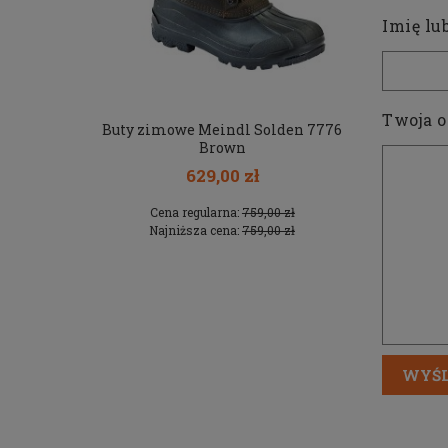
Imię lu
Twoja o
ermowizor
Buty zimowe Meindl Solden 7776
T-shirt str
0R
Brown
629,00 zł
0 zł
Cena regularna:
759,00 zł
Cen
0 zł
Najniższa cena:
759,00 zł
Naj
WYŚL