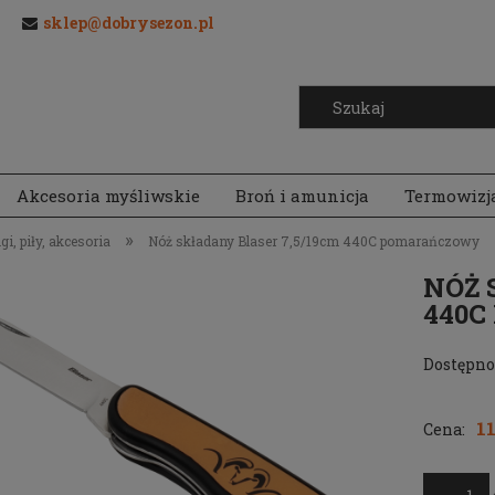
sklep@dobrysezon.pl
Akcesoria myśliwskie
Broń i amunicja
Termowizj
»
gi, piły, akcesoria
Nóż składany Blaser 7,5/19cm 440C pomarańczowy
NÓŻ 
440
Dostępno
11
Cena: