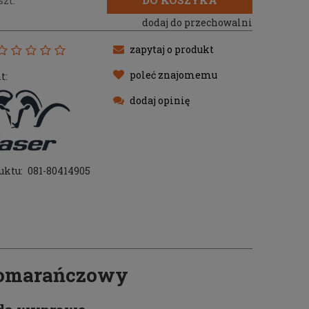
DO KOSZYKA
szt.
dodaj do przechowalni
zapytaj o produkt
poleć znajomemu
t:
dodaj opinię
uktu:
081-80414905
 pomarańczowy