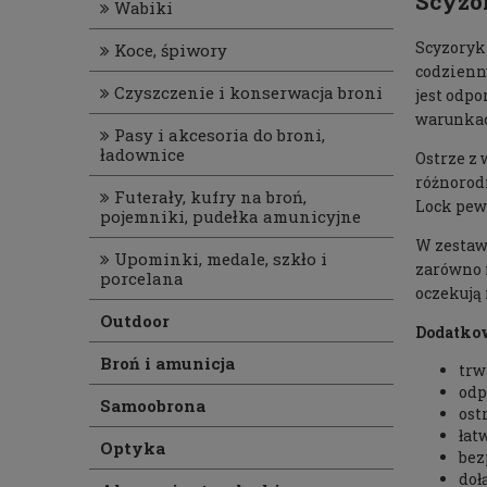
Scyzo
Wabiki
Scyzoryk 
Koce, śpiwory
codzienn
Czyszczenie i konserwacja broni
jest odpo
warunka
Pasy i akcesoria do broni,
ładownice
Ostrze z 
różnorod
Futerały, kufry na broń,
Lock pewn
pojemniki, pudełka amunicyjne
W zestaw
Upominki, medale, szkło i
zarówno n
porcelana
oczekują
Outdoor
Dodatkow
Broń i amunicja
trw
odp
Samoobrona
ost
łat
Optyka
bez
doł