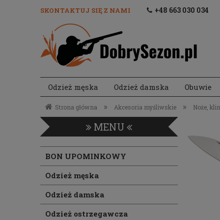
+48 663 030 034
SKONTAKTUJ SIĘ Z NAMI
Odzież męska
Odzież damska
Obuwie
Akcesoria strzeleckie
»
»
Strona główna
Akcesoria myśliwskie
Noże, klin
MENU
BON UPOMINKOWY
Odzież męska
Odzież damska
Odzież ostrzegawcza