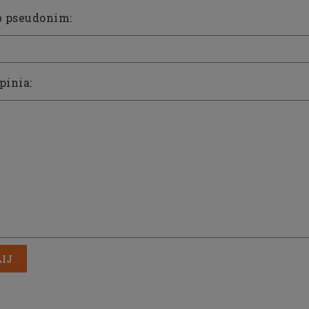
b pseudonim:
pinia:
zelecki Beretta Stripe TS961
Spodnie myśliwskie Deerhunte
Blue Excell
Strike 3989 Deep Green
198,00 zł
297,00 zł
a regularna:
224,00 zł
Cena regularna:
419,99 zł
niższa cena:
224,00 zł
Najniższa cena:
335,99 zł
IJ