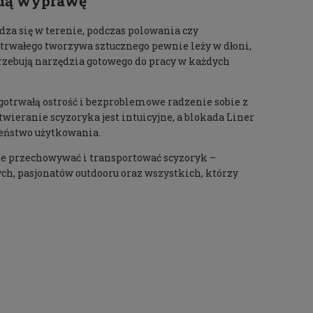
żdą wyprawę
dza się w terenie, podczas polowania czy
rwałego tworzywa sztucznego pewnie leży w dłoni,
otrzebują narzędzia gotowego do pracy w każdych
ugotrwałą ostrość i bezproblemowe radzenie sobie z
eranie scyzoryka jest intuicyjne, a blokada Liner
zeństwo użytkowania.
nie przechowywać i transportować scyzoryk –
ch, pasjonatów outdooru oraz wszystkich, którzy