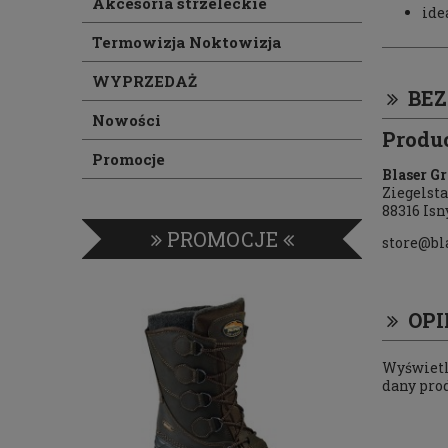
Akcesoria strzeleckie
ide
Termowizja Noktowizja
WYPRZEDAŻ
BE
Nowości
Produ
Promocje
Blaser G
Ziegelsta
88316 Is
PROMOCJE
store@bl
OPI
Wyświetla
dany pro