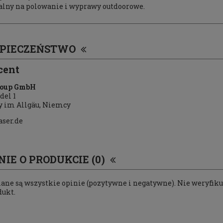
alny na polowanie i wyprawy outdoorowe.
ZPIECZEŃSTWO
cent
roup GmbH
del 1
ny im Allgäu, Niemcy
aser.de
NIE O PRODUKCIE (0)
ne są wszystkie opinie (pozytywne i negatywne). Nie weryfikuj
dukt.