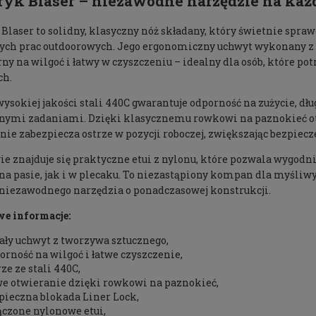
ryk Blaser – niezawodne narzędzie na ka
Blaser to solidny, klasyczny nóż składany, który świetnie spraw
ych prac outdoorowych. Jego ergonomiczny uchwyt wykonany z t
rny na wilgoć i łatwy w czyszczeniu – idealny dla osób, które p
ch.
wysokiej jakości stali 440C gwarantuje odporność na zużycie, dł
nymi zadaniami. Dzięki klasycznemu rowkowi na paznokieć otwi
ie zabezpiecza ostrze w pozycji roboczej, zwiększając bezpiec
ie znajduje się praktyczne etui z nylonu, które pozwala wygod
a pasie, jak i w plecaku. To niezastąpiony kompan dla myśliwy
 niezawodnego narzędzia o ponadczasowej konstrukcji.
e informacje:
ały uchwyt z tworzywa sztucznego,
orność na wilgoć i łatwe czyszczenie,
rze ze stali 440C,
we otwieranie dzięki rowkowi na paznokieć,
pieczna blokada Liner Lock,
ączone nylonowe etui,