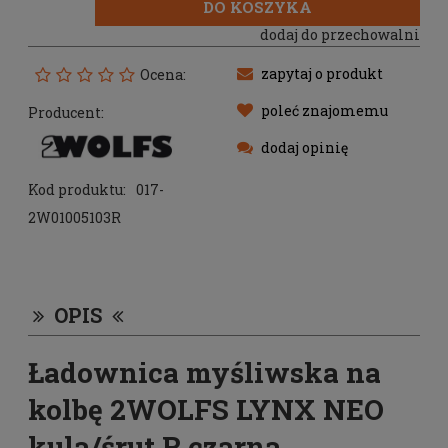
DO KOSZYKA
dodaj do przechowalni
zapytaj o produkt
Ocena:
poleć znajomemu
Producent:
dodaj opinię
Kod produktu:
017-
2W01005103R
OPIS
Ładownica myśliwska na
kolbę 2WOLFS LYNX NEO
kula/śrut R czarna