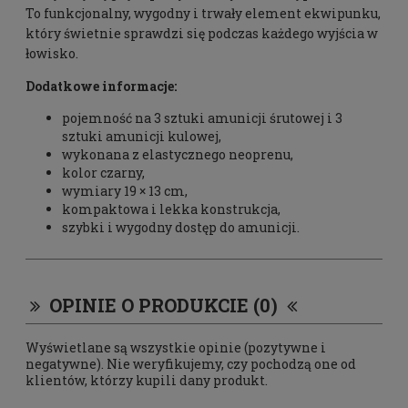
To funkcjonalny, wygodny i trwały element ekwipunku,
który świetnie sprawdzi się podczas każdego wyjścia w
łowisko.
Dodatkowe informacje:
pojemność na 3 sztuki amunicji śrutowej i 3
sztuki amunicji kulowej,
wykonana z elastycznego neoprenu,
kolor czarny,
wymiary 19 × 13 cm,
kompaktowa i lekka konstrukcja,
szybki i wygodny dostęp do amunicji.
OPINIE O PRODUKCIE (0)
Wyświetlane są wszystkie opinie (pozytywne i
negatywne). Nie weryfikujemy, czy pochodzą one od
klientów, którzy kupili dany produkt.