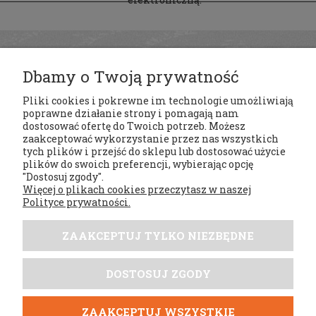
Dbamy o Twoją prywatność
Pliki cookies i pokrewne im technologie umożliwiają
poprawne działanie strony i pomagają nam
dostosować ofertę do Twoich potrzeb. Możesz
zaakceptować wykorzystanie przez nas wszystkich
tych plików i przejść do sklepu lub dostosować użycie
Regulaminy
plików do swoich preferencji, wybierając opcję
"Dostosuj zgody".
Więcej o plikach cookies przeczytasz w naszej
Moje konto
Polityce prywatności.
Płatności i dostawa
ZAAKCEPTUJ TYLKO NIEZBĘDNE
Tabele rozmiarów
DOSTOSUJ ZGODY
DobrySezon.pl
ZAAKCEPTUJ WSZYSTKIE