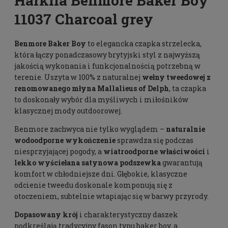
Harkila Benmore Baker Boy
11037 Charcoal grey
Benmore Baker Boy
to elegancka czapka strzelecka,
która łączy ponadczasowy brytyjski styl z najwyższą
jakością wykonania i funkcjonalnością potrzebną w
terenie. Uszyta w 100% z naturalnej
wełny tweedowej z
renomowanego młyna Mallalieus of Delph
, ta czapka
to doskonały wybór dla myśliwych i miłośników
klasycznej mody outdoorowej.
Benmore zachwyca nie tylko wyglądem –
naturalnie
wodoodporne wykończenie
sprawdza się podczas
niesprzyjającej pogody, a
wiatroodporne właściwości
i
lekko wyściełana satynowa podszewka
gwarantują
komfort w chłodniejsze dni. Głębokie, klasyczne
odcienie tweedu doskonale komponują się z
otoczeniem, subtelnie wtapiając się w barwy przyrody.
Dopasowany krój
i charakterystyczny daszek
podkreślają tradycyjny fason typu baker boy, a