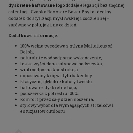
dyskretne haftowane logo
dodaje elegancji bez zbędnej
ostentacji. Czapka Benmore Baker Boy to idealny
dodatek do stylizacji myśliwskiej i codziennej –
zarówno w polu, jak i na co dzień.
Dodatkowe informacje:
100% wełna tweedowa z młyna Mallalieus of
Delph,
naturalnie wodoodporne wykończenie,
lekko wyściełana satynowa podszewka,
wiatroodporna konstrukcja,
dopasowany krój w stylu baker boy,
klasyczne, głębokie kolory tweedu,
haftowane, dyskretne logo,
podszewka z poliestru 100%,
komfort przez cały dzień noszenia,
stylowy wybór dla wymagających strzelców i
entuzjastów outdooru.